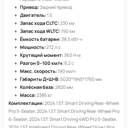
Привод:
Задний привод
Двигатель:
1.5
Запас хода CLTC:
230 км
Запас хода WLTC:
190 км
Ёмкость батареи:
38.5 кВт·ч
Мощность:
272 л.с.
Крутящий момент:
360 Н·м
Разгон 0–100 км/ч:
8.2 с
Макс. скорость:
190 км/ч
Габариты Д×Ш×В:
5020*1945*1760 мм
Колёсная база:
2820 мм
Масса:
2385 кг
Комплектации:
2024 1.5T Smart Driving Rear-Wheel
Pro 5-Seater, 2024 1.5T Smart Driving Rear-Wheel Pro
6-Seater, 2024 1.5T Smart Driving 4WD Pro 5-Seater,
2024 1.5T Intelligent Driving Rear-Wheel Drive Ultra