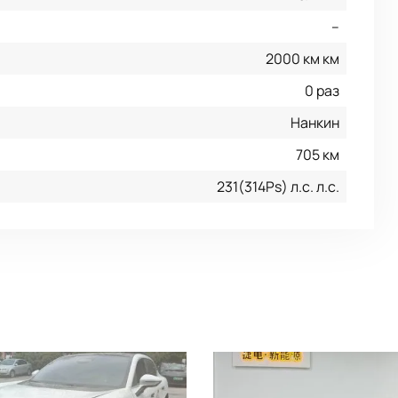
--
2000 км км
0 раз
Нанкин
705 км
231(314Ps) л.с. л.с.