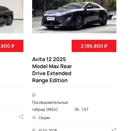
,800 ₽
2,186,800 ₽
Avita 12 2025
Av
Model Max Rear
M
Drive Extended
Ex
Range Edition
По
Последовательный
ги
гибрид (REEV)
1.5T
Седан
10.04.2026