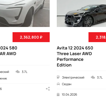
2,362,800 ₽
2,318
 2024 580
Avita 12 2024 650
iDAR AWD
Three Laser AWD
Performance
Edition
ческий
3.7L
Электрический
3.7L
жник
Седан
26
10.04.2026