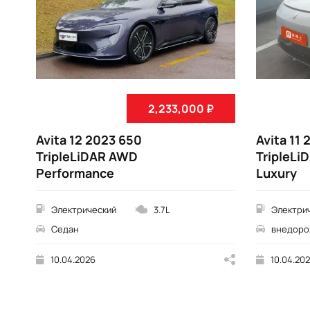
2,233,000 ₽
Avita 12 2023 650
Avita 11
TripleLiDAR AWD
TripleL
Performance
Luxury
Электрический
3.7L
Электри
Седан
внедоро
10.04.2026
10.04.20