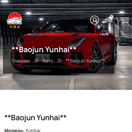
**Baojun Yunhai**
Главная
Авто
**Baojun Yunhai**
**Baojun Yunhai**
Модель:
Yunhai