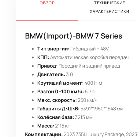
ОБЗОР
ТЕХНИЧЕСКИЕ
ХАРАКТЕРИСТИКИ
BMW(Import)-BMW 7 Series
Тип энергии:
Гибридный + 48V
КПП:
Автоматическая коробка передач
Привод:
Передний и задний привод
Двигатель:
3.0
Крутящий момент:
400 Н·м
Разгон 0–100 км/ч:
6.7 с
Макс. скорость:
250 км/ч
Габариты Д×Ш×В:
5391*1950*1548 мм
Колёсная база:
3215 мм
Масса:
2115 кг
Комплектации:
2023 735Li Luxury Package, 2023