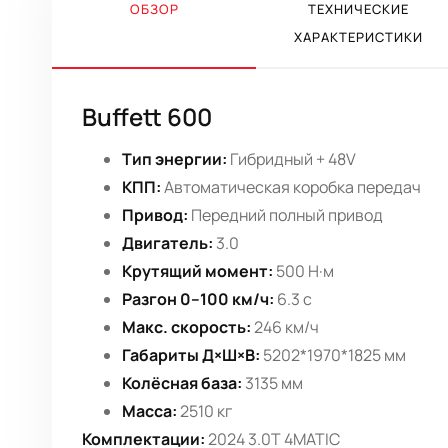
ОБЗОР
ТЕХНИЧЕСКИЕ
ХАРАКТЕРИСТИКИ
Buffett 600
Тип энергии:
Гибридный + 48V
КПП:
Автоматическая коробка передач
Привод:
Передний полный привод
Двигатель:
3.0
Крутящий момент:
500 Н·м
Разгон 0–100 км/ч:
6.3 с
Макс. скорость:
246 км/ч
Габариты Д×Ш×В:
5202*1970*1825 мм
Колёсная база:
3135 мм
Масса:
2510 кг
Комплектации:
2024 3.0T 4MATIC