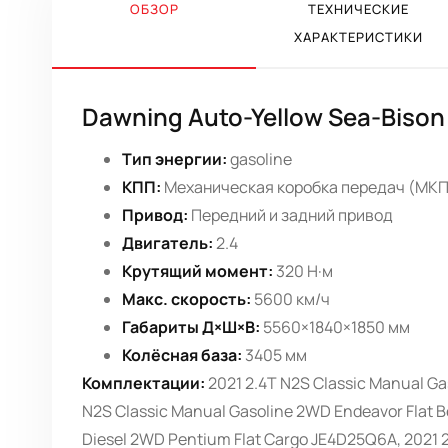
ОБЗОР
ТЕХНИЧЕСКИЕ
ХАРАКТЕРИСТИКИ
Dawning Auto-Yellow Sea-Bison
Тип энергии:
gasoline
КПП:
Механическая коробка передач (МК
Привод:
Передний и задний привод
Двигатель:
2.4
Крутящий момент:
320 Н·м
Макс. скорость:
5600 км/ч
Габариты Д×Ш×В:
5560×1840×1850 мм
Колёсная база:
3405 мм
Комплектации:
2021 2.4T N2S Classic Manual Ga
N2S Classic Manual Gasoline 2WD Endeavor Flat B
Diesel 2WD Pentium Flat Cargo JE4D25Q6A, 2021 2