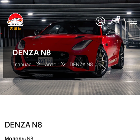
DENZA N8
Главная
Авто
DENZA N8
DENZA N8
Модель:
N8