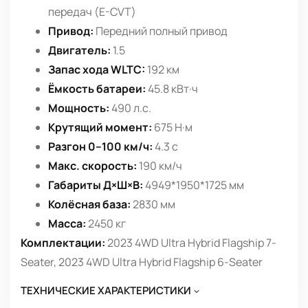
передач (E-CVT)
Привод:
Передний полный привод
Двигатель:
1.5
Запас хода WLTC:
192 км
Ёмкость батареи:
45.8 кВт·ч
Мощность:
490 л.с.
Крутящий момент:
675 Н·м
Разгон 0–100 км/ч:
4.3 с
Макс. скорость:
190 км/ч
Габариты Д×Ш×В:
4949*1950*1725 мм
Колёсная база:
2830 мм
Масса:
2450 кг
Комплектации:
2023 4WD Ultra Hybrid Flagship 7-
Seater, 2023 4WD Ultra Hybrid Flagship 6-Seater
ТЕХНИЧЕСКИЕ ХАРАКТЕРИСТИКИ