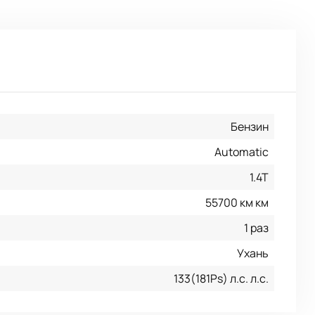
Бензин
Automatic
1.4T
55700 км км
1 раз
Ухань
133(181Ps) л.с. л.с.