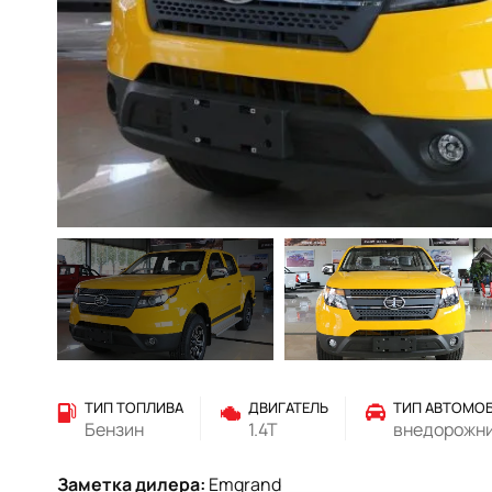
ТИП ТОПЛИВА
ДВИГАТЕЛЬ
ТИП АВТОМО
Бензин
1.4T
внедорожн
Заметка дилера:
Emgrand