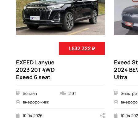
1,532,322 ₽
EXEED Lanyue
Exeed St
2023 20T 4WD
2024 BE
Exeed 6 seat
Ultra
Бензин
2.0T
Электри
внедорожник
внедоро
10.04.2026
10.04.20