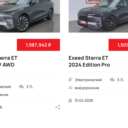
1,987,942 ₽
1,50
erra ET
Exeed Sterra ET
V AWD
2024 Edition Pro
Электрический
3.7L
ческий
3.7L
внедорожник
жник
10.04.2026
26