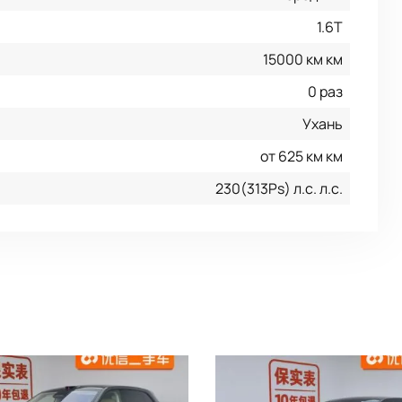
1.6T
15000 км км
0 раз
Ухань
от 625 км км
230(313Ps) л.с. л.с.