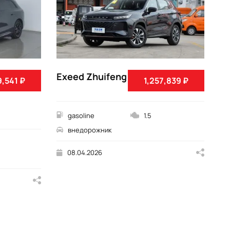
Exeed Zhuifeng
9,541 ₽
1,257,839 ₽
Ex
gasoline
1.5
внедорожник
08.04.2026