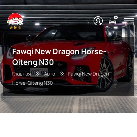
Fawqi New Dragon Horse-
Qiteng N30
Главная
Авто
Fawqi New Dragon
Horse-Qiteng N30