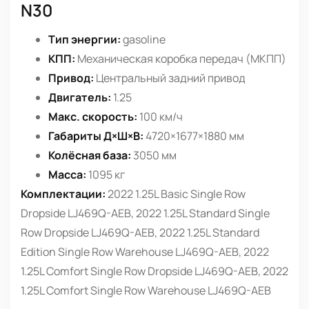
N30
Тип энергии:
gasoline
КПП:
Механическая коробка передач (МКПП)
Привод:
Центральный задний привод
Двигатель:
1.25
Макс. скорость:
100 км/ч
Габариты Д×Ш×В:
4720×1677×1880 мм
Колёсная база:
3050 мм
Масса:
1095 кг
Комплектации:
2022 1.25L Basic Single Row
Dropside LJ469Q-AEB, 2022 1.25L Standard Single
Row Dropside LJ469Q-AEB, 2022 1.25L Standard
Edition Single Row Warehouse LJ469Q-AEB, 2022
1.25L Comfort Single Row Dropside LJ469Q-AEB, 2022
1.25L Comfort Single Row Warehouse LJ469Q-AEB