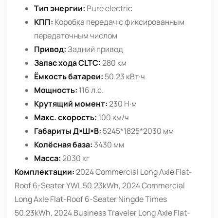
Тип энергии:
Pure electric
КПП:
Коробка передач с фиксированным
передаточным числом
Привод:
Задний привод
Запас хода CLTC:
280 км
Ёмкость батареи:
50.23 кВт·ч
Мощность:
116 л.с.
Крутящий момент:
230 Н·м
Макс. скорость:
100 км/ч
Габариты Д×Ш×В:
5245*1825*2030 мм
Колёсная база:
3430 мм
Масса:
2030 кг
Комплектации:
2024 Commercial Long Axle Flat-
Roof 6-Seater YWL 50.23kWh, 2024 Commercial
Long Axle Flat-Roof 6-Seater Ningde Times
50.23kWh, 2024 Business Traveler Long Axle Flat-