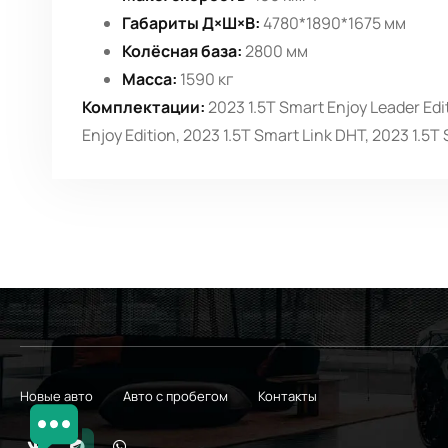
Габариты Д×Ш×В:
4780*1890*1675 мм
Колёсная база:
2800 мм
Масса:
1590 кг
Комплектации:
2023 1.5T Smart Enjoy Leader Edit
Enjoy Edition, 2023 1.5T Smart Link DHT, 2023 1.5T
Новые авто
Авто с пробегом
Контакты