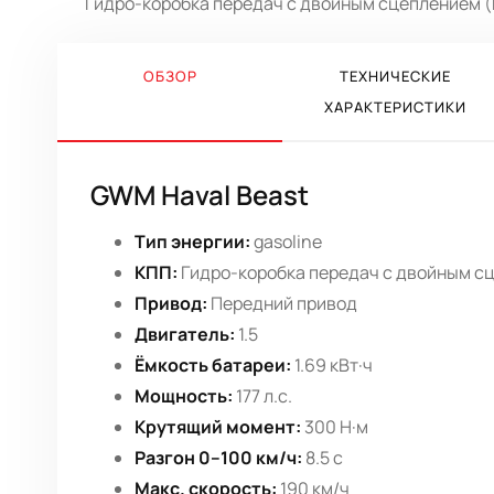
Гидро-коробка передач с двойным сцеплением 
ОБЗОР
ТЕХНИЧЕСКИЕ
ХАРАКТЕРИСТИКИ
GWM Haval Beast
Тип энергии:
gasoline
КПП:
Гидро-коробка передач с двойным с
Привод:
Передний привод
Двигатель:
1.5
Ёмкость батареи:
1.69 кВт·ч
Мощность:
177 л.с.
Крутящий момент:
300 Н·м
Разгон 0–100 км/ч:
8.5 с
Макс. скорость:
190 км/ч