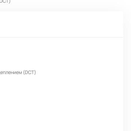
(DCT)
цеплением (DCT)