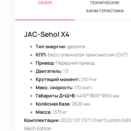
ОБЗОР
ТЕХНИЧЕСКИЕ
ХАРАКТЕРИСТИКИ
JAC-Sehol X4
Тип энергии:
gasoline
КПП:
Бесступенчатая трансмиссия (CVT)
Привод:
Передний привод
Двигатель:
1.5
Крутящий момент:
210 Н·м
Макс. скорость:
170 км/ч
Габариты Д×Ш×В:
4410*1800*1660 мм
Колёсная база:
2620 мм
Масса:
1375 кг
Комплектации:
2022 1.5T CVT Chief Custom Editi
Mech Edition