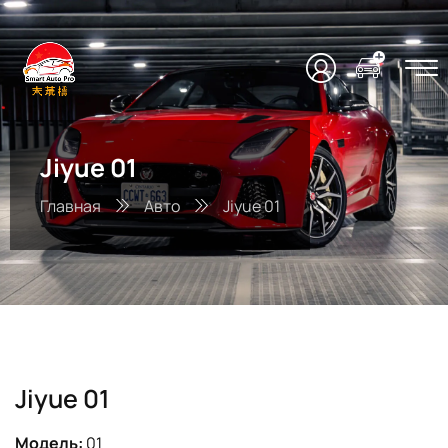
Jiyue 01
Главная
Авто
Jiyue 01
Jiyue 01
Модель:
01