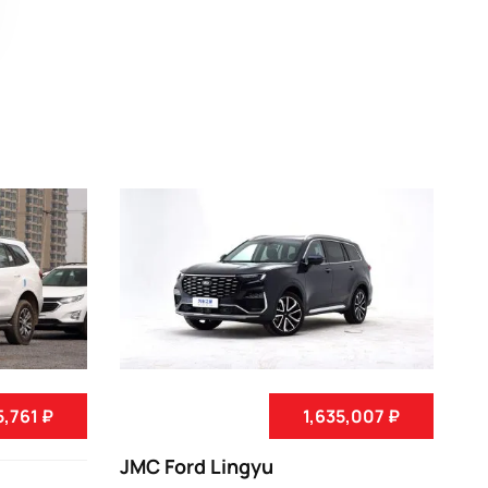
5,761 ₽
1,635,007 ₽
JMC Ford Lingyu
JM