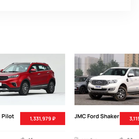
 Pilot
JMC Ford Shaker
1,331,979 ₽
3,11