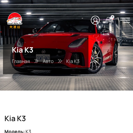
Kia K3
Главная
Авто
Kia K3
Kia K3
Модель:
K3