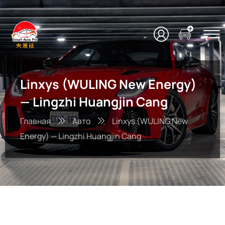
Linxys (WULING New Energy)
— Lingzhi Huangjin Cang
Главная
Авто
Linxys (WULING New
Energy) — Lingzhi Huangjin Cang