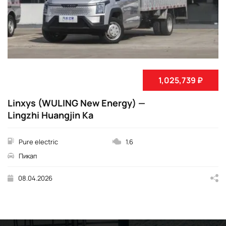
1,025,739 ₽
Linxys (WULING New Energy) —
Lingzhi Huangjin Ka
Pure electric
1.6
Пикап
08.04.2026