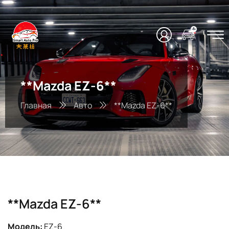
**Mazda EZ-6**
Главная
Авто
**Mazda EZ-6**
**Mazda EZ-6**
Модель:
EZ-6