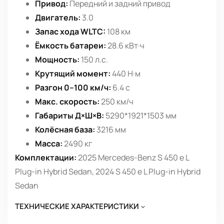
Привод:
Передний и задний привод
Двигатель:
3.0
Запас хода WLTC:
108 км
Ёмкость батареи:
28.6 кВт·ч
Мощность:
150 л.с.
Крутящий момент:
440 Н·м
Разгон 0–100 км/ч:
6.4 с
Макс. скорость:
250 км/ч
Габариты Д×Ш×В:
5290*1921*1503 мм
Колёсная база:
3216 мм
Масса:
2490 кг
Комплектации:
2025 Mercedes-Benz S 450 e L
Plug-in Hybrid Sedan, 2024 S 450 e L Plug-in Hybrid
Sedan
ТЕХНИЧЕСКИЕ ХАРАКТЕРИСТИКИ