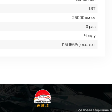
1.3T
26000 км км
0 раз
Чэнду
115(156Ps) л.с. л.с.
Все права защищены ©