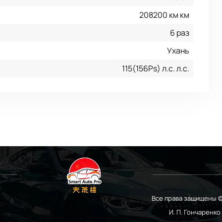
208200 км км
6 раз
Ухань
115(156Ps) л.с. л.с.
Все права защищены ©
И. П. Гончаренк