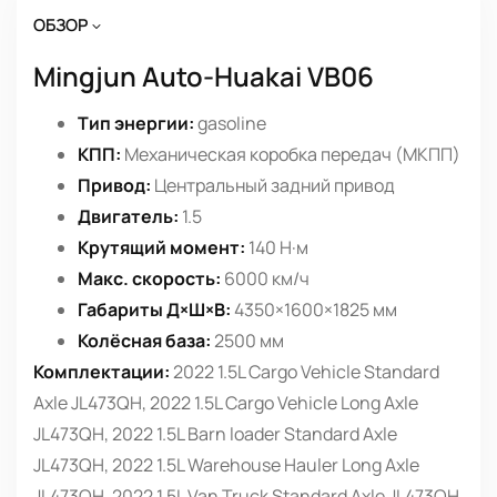
ОБЗОР
Mingjun Auto-Huakai VB06
Тип энергии:
gasoline
КПП:
Механическая коробка передач (МКПП)
Привод:
Центральный задний привод
Двигатель:
1.5
Крутящий момент:
140 Н·м
Макс. скорость:
6000 км/ч
Габариты Д×Ш×В:
4350×1600×1825 мм
Колёсная база:
2500 мм
Комплектации:
2022 1.5L Cargo Vehicle Standard
Axle JL473QH, 2022 1.5L Cargo Vehicle Long Axle
JL473QH, 2022 1.5L Barn loader Standard Axle
JL473QH, 2022 1.5L Warehouse Hauler Long Axle
JL473QH, 2022 1.5L Van Truck Standard Axle JL473QH