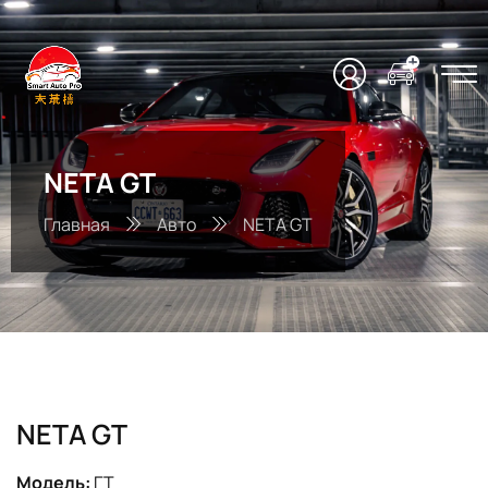
NETA GT
Главная
Авто
NETA GT
NETA GT
Модель:
ГТ