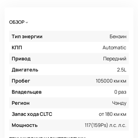
ОБЗОР
Тип энергии
Бензин
КПП
Automatic
Привод
Передний
Двигатель
2.5L
Пробег
105000 км км
Владельцев
0 раз
Регион
Чэнду
Запас хода CLTC
от 180 км км
Мощность
117(159Ps) л.с. л.с.