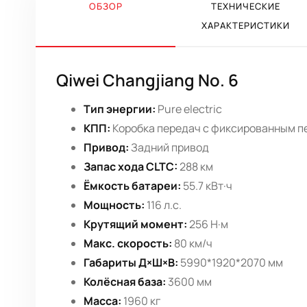
ОБЗОР
ТЕХНИЧЕСКИЕ
ХАРАКТЕРИСТИКИ
Qiwei Changjiang No. 6
Тип энергии:
Pure electric
КПП:
Коробка передач с фиксированным 
Привод:
Задний привод
Запас хода CLTC:
288 км
Ёмкость батареи:
55.7 кВт·ч
Мощность:
116 л.с.
Крутящий момент:
256 Н·м
Макс. скорость:
80 км/ч
Габариты Д×Ш×В:
5990*1920*2070 мм
Колёсная база:
3600 мм
Масса:
1960 кг