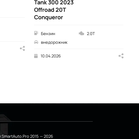
Tank 300 2023
Ta
Offroad 20T
Ed
Conqueror
Бензин
2.0T
внедорожник
10.04.2026
 SmartAuto.Pro 2015 — 2026