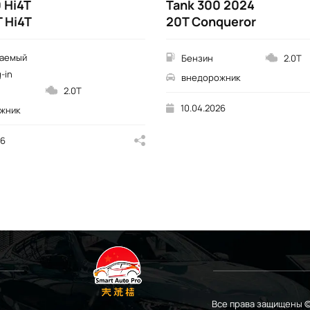
 Hi4T
Tank 300 2024
 Hi4T
20T Conqueror
аемый
Бензин
2.0T
-in
внедорожник
2.0T
10.04.2026
жник
26
Все права защищены ©