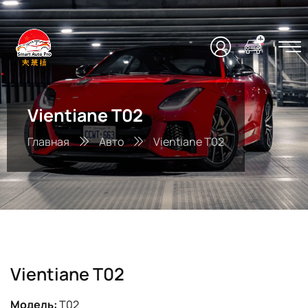
Vientiane T02
Главная
Авто
Vientiane T02
Vientiane T02
Модель:
T02