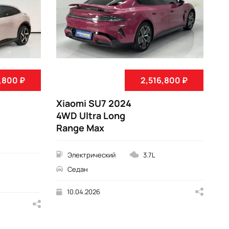
X
,800 ₽
2,516,800 ₽
Xiaomi SU7 2024
4WD Ultra Long
Range Max
Электрический
3.7L
Седан
10.04.2026