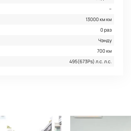
--
13000 км км
0 раз
Чэнду
700 км
495(673Ps) л.с. л.с.