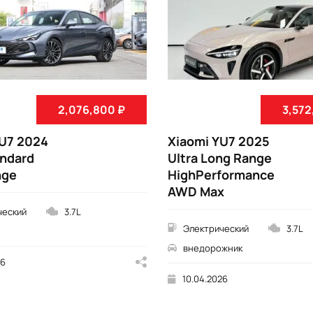
2,076,800 ₽
3,572
SU7 2024
Xiaomi YU7 2025
ndard
Ultra Long Range
nge
HighPerformance
AWD Max
ческий
3.7L
Электрический
3.7L
внедорожник
26
10.04.2026