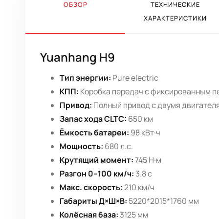
ОБЗОР
ТЕХНИЧЕСКИЕ
ХАРАКТЕРИСТИКИ
Yuanhang H9
Тип энергии:
Pure electric
КПП:
Коробка передач с фиксированным 
Привод:
Полный привод с двумя двигател
Запас хода CLTC:
650 км
Ёмкость батареи:
98 кВт·ч
Мощность:
680 л.с.
Крутящий момент:
745 Н·м
Разгон 0–100 км/ч:
3.8 с
Макс. скорость:
210 км/ч
Габариты Д×Ш×В:
5220*2015*1760 мм
Колёсная база:
3125 мм