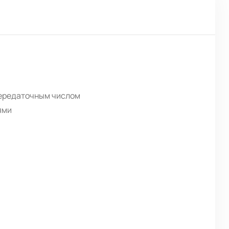
передаточным числом
ями