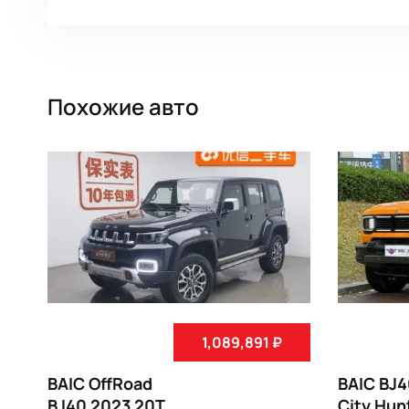
Похожие авто
1,089,891 ₽
BAIC OffRoad
BAIC BJ
BJ40 2023 20T
City Hun