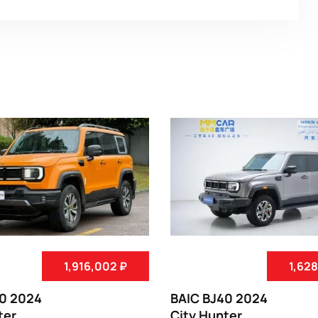
1,916,002 ₽
1,628
40 2024
BAIC BJ40 2024
ter
City Hunter