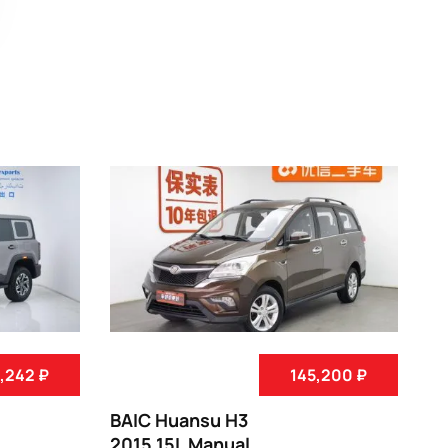
,242 ₽
145,200 ₽
BAIC Huansu H3
BA
2015 15L Manual
20