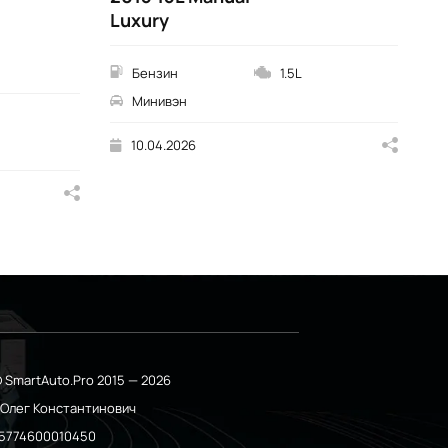
Luxury
En
Бензин
1.5L
Минивэн
10.04.2026
 SmartAuto.Pro 2015 — 2026
о Олег Константинович
5774600010450