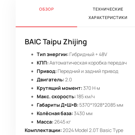
ОБЗОР
ТЕХНИЧЕСКИЕ
ХАРАКТЕРИСТИКИ
BAIC Taipu Zhijing
Тип энергии:
Гибридный + 48V
КПП:
Автоматическая коробка передач
Привод:
Передний и задний привод
Двигатель:
2.0
Крутящий момент:
370 Н·м
Макс. скорость:
185 км/ч
Габариты Д×Ш×В:
5370*1928*2085 мм
Колёсная база:
3430 мм
Масса:
2645 кг
Комплектации:
2024 Model 2.0T Basic Type