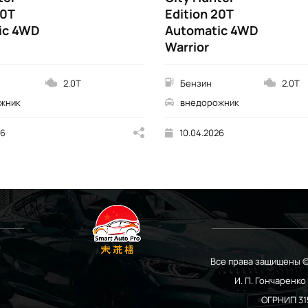
20T
Edition 20T
ic 4WD
Automatic 4WD
e
Warrior
2.0T
Бензин
2.0T
жник
внедорожник
26
10.04.2026
Все права защищены ©
И. П. Гончаренк
ОГРНИП 31