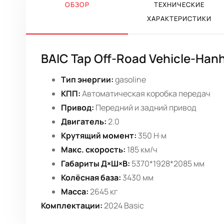
ОБЗОР
ТЕХНИЧЕСКИЕ
ХАРАКТЕРИСТИКИ
BAIC Tap Off-Road Vehicle-Hanh
Тип энергии:
gasoline
КПП:
Автоматическая коробка передач
Привод:
Передний и задний привод
Двигатель:
2.0
Крутящий момент:
350 Н·м
Макс. скорость:
185 км/ч
Габариты Д×Ш×В:
5370*1928*2085 мм
Колёсная база:
3430 мм
Масса:
2645 кг
Комплектации:
2024 Basic