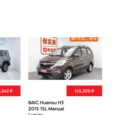
,242 ₽
145,200 ₽
BAIC Huansu H3
BA
2015 15L Manual
20
Luxury
En