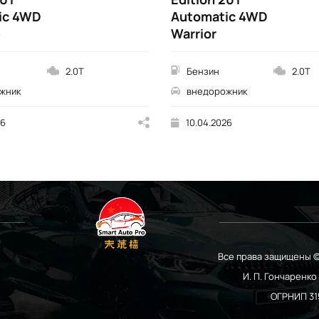
ic 4WD
Automatic 4WD
e
Warrior
2.0T
Бензин
2.0T
жник
внедорожник
26
10.04.2026
Все права защищены ©
И. П. Гончаренк
ОГРНИП 31