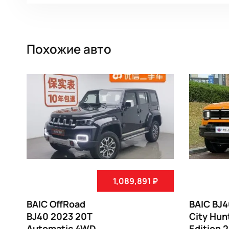
Похожие авто
1,089,891 ₽
BAIC OffRoad
BAIC BJ
BJ40 2023 20T
City Hun
Automatic 4WD
Edition 