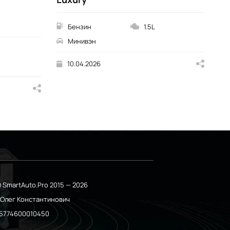
Бензин
1.5L
Минивэн
10.04.2026
 SmartAuto.Pro 2015 — 2026
о Олег Константинович
5774600010450