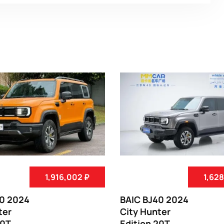
1,916,002 ₽
1,628
40 2024
BAIC BJ40 2024
ter
City Hunter
20T
Edition 20T