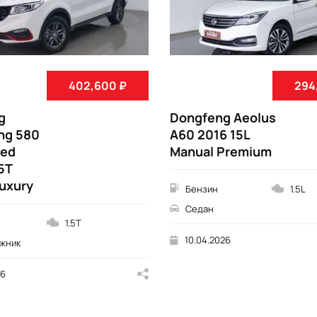
402,600 ₽
294
g
Dongfeng Aeolus
ng 580
A60 2016 15L
eed
Manual Premium
5T
uxury
Бензин
1.5L
Седан
1.5T
10.04.2026
жник
26