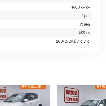
11400 км км
1 раз
Ухань
430 км
200(272Ps) л.с. л.с.