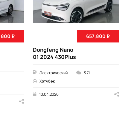
,800 ₽
657,800 ₽
Dongfeng Nano
D
01 2024 430Plus
Ya
DC
Электрический
3.7L
Хэтчбек
10.04.2026