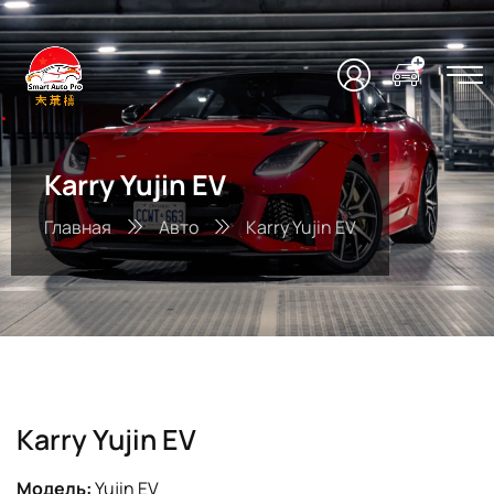
Karry Yujin EV
Главная
Авто
Karry Yujin EV
Karry Yujin EV
Модель:
Yujin EV