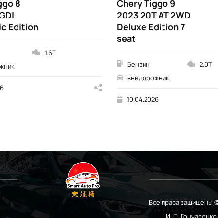
ggo 8
Chery Tiggo 9
GDI
2023 20T AT 2WD
c Edition
Deluxe Edition 7
seat
1.6T
Бензин
2.0T
жник
внедорожник
26
10.04.2026
Все права защищены ©
И. П. Гончаренк