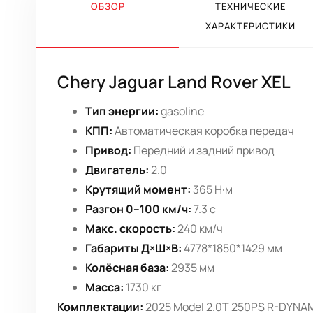
ОБЗОР
ТЕХНИЧЕСКИЕ
ХАРАКТЕРИСТИКИ
Chery Jaguar Land Rover XEL
Тип энергии:
gasoline
КПП:
Автоматическая коробка передач
Привод:
Передний и задний привод
Двигатель:
2.0
Крутящий момент:
365 Н·м
Разгон 0–100 км/ч:
7.3 с
Макс. скорость:
240 км/ч
Габариты Д×Ш×В:
4778*1850*1429 мм
Колёсная база:
2935 мм
Масса:
1730 кг
Комплектации:
2025 Model 2.0T 250PS R-DYNAMIC