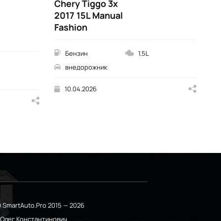
Chery Tiggo 3x
Ch
2017 15L Manual
2
Fashion
Ed
A
Ex
Бензин
1.5L
внедорожник
10.04.2026
 SmartAuto.Pro 2015 — 2026
о Олег Константинович