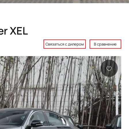
er XEL
Связаться с дилером
В сравнение