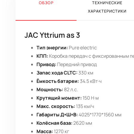
ОБЗОР
ТЕХНИЧЕСКИЕ
ХАРАКТЕРИСТИКИ
JAC Yttrium as 3
Тип энергии:
Pure electric
КПП:
Коробка передач с фиксированным 
Привод:
Передний привод
Запас хода CLTC:
330 км
Ёмкость батареи:
34.5 кВт·ч
Мощность:
82 л.с.
Крутящий момент:
150 Н·м
Макс. скорость:
135 км/ч
Габариты Д×Ш×В:
4025*1770*1560 мм
Колёсная база:
2620 мм
Масса:
1270 кг