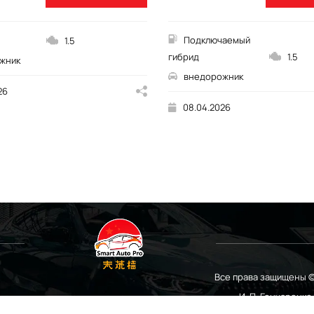
Подключаемый
1.5
гибрид
1.5
жник
внедорожник
26
08.04.2026
Все права защищены ©
И. П. Гончаренк