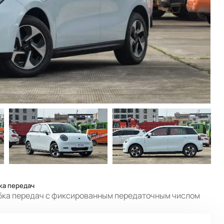
ка передач
бка передач с фиксированным передаточным числом