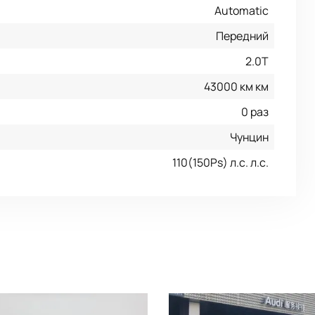
Automatic
Передний
2.0T
43000 км км
0 раз
Чунцин
110(150Ps) л.с. л.с.