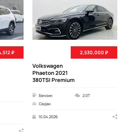
4,512 ₽
2,530,000 ₽
Volkswagen
V
Phaeton 2021
L
380TSI Premium
2
C
Бензин
2.0T
Седан
10.04.2026