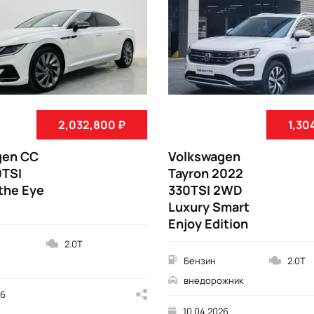
2,032,800 ₽
1,30
gen CC
Volkswagen
0TSI
Tayron 2022
the Eye
330TSI 2WD
Luxury Smart
Enjoy Edition
2.0T
Бензин
2.0T
внедорожник
26
10.04.2026