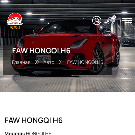
FAW HONGQI H6
Главная
Авто
FAW HONGQI H6
FAW HONGQI H6
Модель:
HONGQI H6