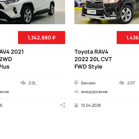
1,342,880 ₽
1,436
AV4 2021
Toyota RAV4
 2WD
2022 20L CVT
Plus
FWD Style
2.0L
Бензин
2.0T
жник
внедорожник
26
10.04.2026