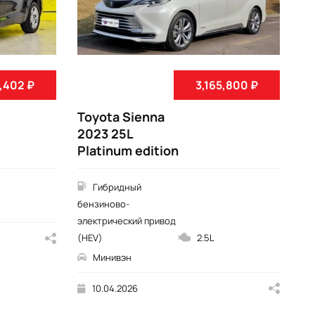
,402 ₽
3,165,800 ₽
Toyota Sienna
To
2023 25L
Hi
Platinum edition
3
7S
Гибридный
бензиново-
электрический привод
(HEV)
2.5L
Минивэн
10.04.2026