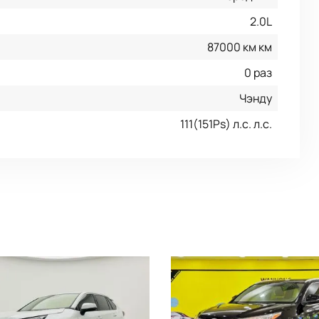
2.0L
87000 км км
0 раз
Чэнду
111(151Ps) л.с. л.с.