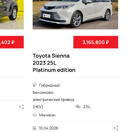
,402 ₽
3,165,800 ₽
Toyota Sienna
To
2023 25L
Hi
Platinum edition
3
7S
Гибридный
бензиново-
электрический привод
(HEV)
2.5L
Минивэн
10.04.2026