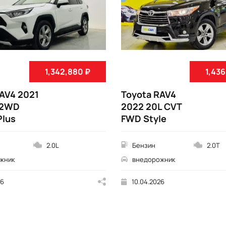
1,342,880 ₽
1,436
AV4 2021
Toyota RAV4
 2WD
2022 20L CVT
Plus
FWD Style
2.0L
Бензин
2.0T
жник
внедорожник
26
10.04.2026