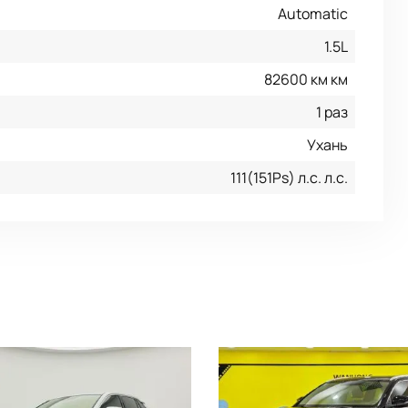
Automatic
1.5L
82600 км км
1 раз
Ухань
111(151Ps) л.с. л.с.